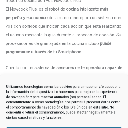
Robot de cocina con voz Newcook Plus
El Newcook Plus, es
el robot de cocina inteligente más
pequeño y económico
de la marca, incorpora un sistema con
voz con sonidos que indican cada acción que está realizando
el usuario mediante la guía durante el proceso de cocción. Su
procesador es de gran ayuda en la cocina incluso
puede
programarse a través de tu Smartphone
.
Cuenta con un
sistema de sensores de temperatura capaz de
regular el calor
de manera óptima en todos los programas,
también posee 12 niveles de seguridad interpuestos y un
Utilizamos tecnologías como las cookies para almacenar y/o acceder a
la información del dispositivo. Lo hacemos para mejorar la experiencia
recetario con 200 recetas fáciles de preparar. Se trata de una
de navegación y para mostrar anuncios (no) personalizados. El
gran alternativa de otro gran súper ventas de la marca: el
consentimiento a estas tecnologías nos permitirá procesar datos como
el comportamiento de navegación o los ID's únicos en este sitio. No
robot de cocina Newcook Master 3D
.
consentir o retirar el consentimiento, puede afectar negativamente a
ciertas características y funciones.
Robot de cocina no encontrado 🙁