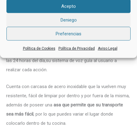
Acepto
Deniego
Robot de cocina con voz Novohogar multifunción
Este robot de cocina, viene con
4 menús prefabricados y 8
Preferencias
programas automáticos
, mediante el cual podrás cocinar
Política de Cookies
Política de Privacidad
Aviso Legal
todo tipo de recetas, se puede programar a través de un reloj
las 24 horas del día,su sistema de voz guía al usuario a
realizar cada acción.
Cuenta con carcasa de acero inoxidable que la vuelven muy
resistente, fácil de limpiar por dentro y por fuera de la misma,
además de poseer una
asa que permite que su transporte
sea más fácil
, por lo que puedes variar el lugar donde
colocarlo dentro de tu cocina.