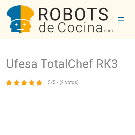
Men
princ
Ufesa TotalChef RK3
5/5 - (2 votos)