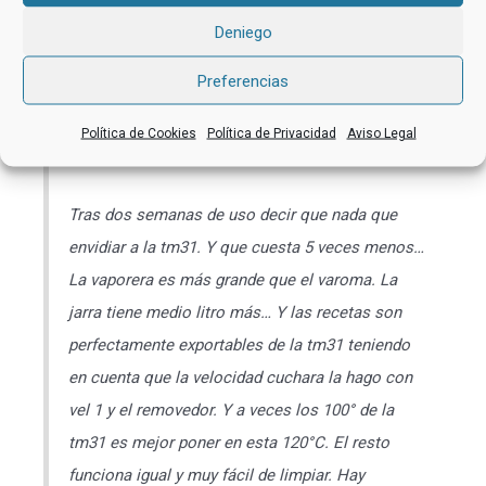
mi hermana me preguntó si merecería la pena
Deniego
comprar la total chef RK3 de UFESA. Al no
Preferencias
conocerla y ser el proveedor oficial de Amazon
en mi familia, Pues nos lanzamos y la
Política de Cookies
Política de Privacidad
Aviso Legal
compramos…
Tras dos semanas de uso decir que nada que
envidiar a la tm31. Y que cuesta 5 veces menos…
La vaporera es más grande que el varoma. La
jarra tiene medio litro más… Y las recetas son
perfectamente exportables de la tm31 teniendo
en cuenta que la velocidad cuchara la hago con
vel 1 y el removedor. Y a veces los 100° de la
tm31 es mejor poner en esta 120°C. El resto
funciona igual y muy fácil de limpiar. Hay