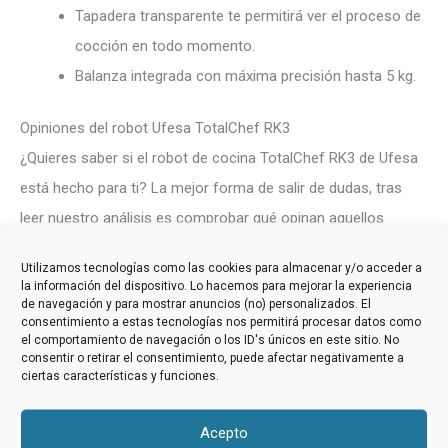
Tapadera transparente te permitirá ver el proceso de
cocción en todo momento.
Balanza integrada con máxima precisión hasta 5 kg.
Opiniones del robot Ufesa TotalChef RK3
¿Quieres saber si el robot de cocina TotalChef RK3 de Ufesa
está hecho para ti? La mejor forma de salir de dudas, tras
leer nuestro análisis es comprobar qué opinan aquellos
usuarios que ya cuentan con este robot de cocina en sus
Utilizamos tecnologías como las cookies para almacenar y/o acceder a
hogares. Por ello, vamos a mostrarte algunos comentarios y
la información del dispositivo. Lo hacemos para mejorar la experiencia
de navegación y para mostrar anuncios (no) personalizados. El
opiniones del robot de cocina Ufesa TotalChef RK3
que han
consentimiento a estas tecnologías nos permitirá procesar datos como
dejado aquellos usuarios que lo han probado y que te servirán
el comportamiento de navegación o los ID's únicos en este sitio. No
consentir o retirar el consentimiento, puede afectar negativamente a
de ayuda para ver si estás o no ante la mejor elección:
ciertas características y funciones.
Acepto
Llevo una década usando la thermomix tm31. Y