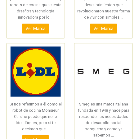
robots de cocina que cuenta
descubrimientos que
diseños y tecnología
revolucionaron nuestra forma
innovadora por lo ...
de vivir con simples ...
Ver Marca
Ver Marca
Si nos referimos a él como el
Smeg es una marca italiana
robot de cocina Monsieur
fundada en 1948 y nace para
Cuisine puede que no lo
responder las necesidades
identifiques, pero si te
de desarrollo social
decimos que ...
posguerra y como ya
sabemos ...