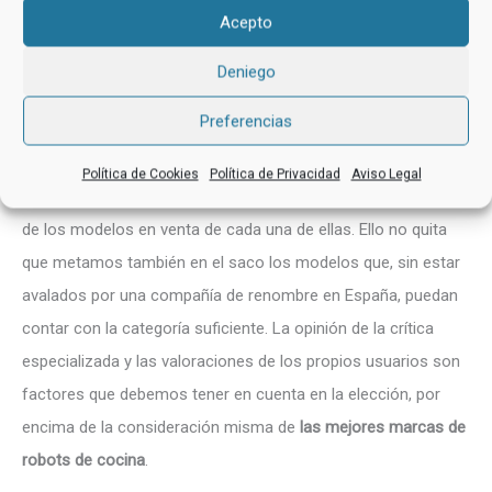
modelos comparables por su naturaleza.
Acepto
Top Marcas de Robots de Cocina
Deniego
Cuando toca elegir un robot de cocina, lo primero que
Preferencias
hacemos todos es echar un vistazo a las principales marcas,
ya que éstas son las que más garantías nos dan a la mayoría
Política de Cookies
Política de Privacidad
Aviso Legal
de forma tal vez irracional, antes siquiera de hacer un análisis
de los modelos en venta de cada una de ellas. Ello no quita
que metamos también en el saco los modelos que, sin estar
avalados por una compañía de renombre en España, puedan
contar con la categoría suficiente. La opinión de la crítica
especializada y las valoraciones de los propios usuarios son
factores que debemos tener en cuenta en la elección, por
encima de la consideración misma de
las mejores marcas de
robots de cocina
.