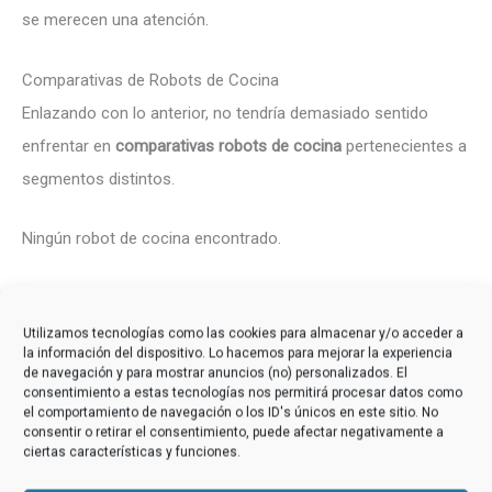
se merecen una atención.
Comparativas de Robots de Cocina
Enlazando con lo anterior, no tendría demasiado sentido
enfrentar en
comparativas robots de cocina
pertenecientes a
segmentos distintos.
Ningún robot de cocina encontrado.
Pero en la medida en que nos permiten testar de un vistazo
muchas de sus cualidades en relación con las de otros
Utilizamos tecnologías como las cookies para almacenar y/o acceder a
la información del dispositivo. Lo hacemos para mejorar la experiencia
similares, en RobotsdeCocina.com vamos a ofrecerte
de navegación y para mostrar anuncios (no) personalizados. El
consentimiento a estas tecnologías nos permitirá procesar datos como
muchas
tablas comparativas de robots de cocina
como la
el comportamiento de navegación o los ID's únicos en este sitio. No
que hemos colocado al inicio, que te ayudarán en el análisis y
consentir o retirar el consentimiento, puede afectar negativamente a
ciertas características y funciones.
la elección de tu modelo ideal, pero siempre partiendo de