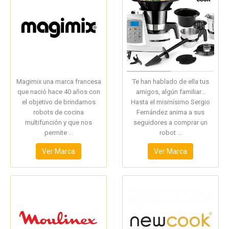
Magimix una marca francesa
Te han hablado de ella tus
que nació hace 40 años con
amigos, algún familiar...
el objetivo de brindarnos
Hasta el mismísimo Sergio
robots de cocina
Fernández anima a sus
multifunción y que nos
seguidores a comprar un
permite ...
robot ...
Ver Marca
Ver Marca