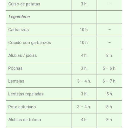
Guiso de patatas
3 h.
–
Legumbres
Garbanzos
10 h.
–
Cocido con garbanzos
10 h.
–
Alubias / judías
4 h.
8 h.
Pochas
3 h.
5 – 6 h.
Lentejas
3 – 4 h.
6 – 7 h.
Lentejas repeladas
3 h.
5 h.
Pote asturiano
3 – 4 h.
8 h.
Alubias de tolosa
4 h.
8 h.