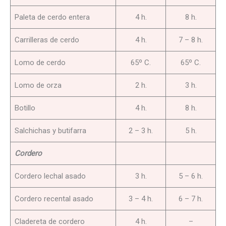
Paleta de cerdo entera
4 h.
8 h.
Carrilleras de cerdo
4 h.
7 – 8 h.
Lomo de cerdo
65º C.
65º C.
Lomo de orza
2 h.
3 h.
Botillo
4 h.
8 h.
Salchichas y butifarra
2 – 3 h.
5 h.
Cordero
Cordero lechal asado
3 h.
5 – 6 h.
Cordero recental asado
3 – 4 h.
6 – 7 h.
Cladereta de cordero
4 h.
–