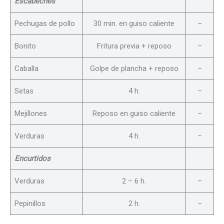
Escabeches
Pechugas de pollo
30 min. en guiso caliente
–
Bonito
Fritura previa + reposo
–
Caballa
Golpe de plancha + reposo
–
Setas
4 h.
–
Mejillones
Reposo en guiso caliente
–
Verduras
4 h.
–
Encurtidos
Verduras
2 – 6 h.
–
Pepinillos
2 h.
–