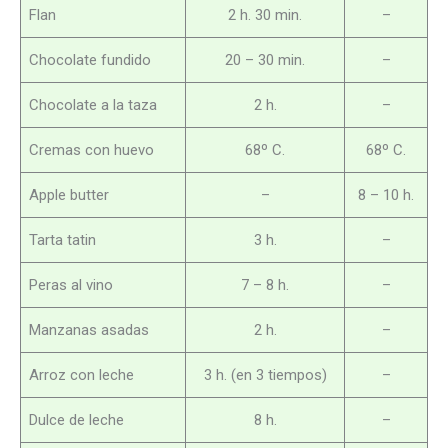
Flan
2 h. 30 min.
–
Chocolate fundido
20 – 30 min.
–
Chocolate a la taza
2 h.
–
Cremas con huevo
68º C.
68º C.
Apple butter
–
8 – 10 h.
Tarta tatin
3 h.
–
Peras al vino
7 – 8 h.
–
Manzanas asadas
2 h.
–
Arroz con leche
3 h. (en 3 tiempos)
–
Dulce de leche
8 h.
–