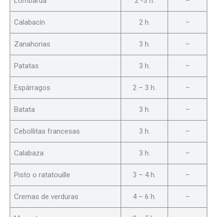
Lombarda
2 -3 h.
–
Calabacín
2 h.
–
Zanahorias
3 h.
–
Patatas
3 h.
–
Espárragos
2 – 3 h.
–
Batata
3 h.
–
Cebollitas francesas
3 h.
–
Calabaza
3 h.
–
Pisto o ratatouille
3 – 4 h.
–
Cremas de verduras
4 – 6 h.
–