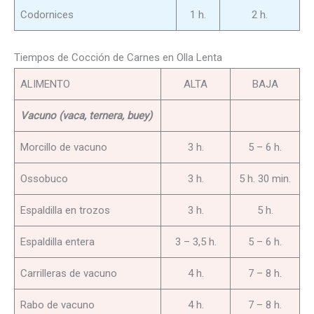
Codornices
1 h.
2 h.
Tiempos de Cocción de Carnes en Olla Lenta
ALIMENTO
ALTA
BAJA
Vacuno (vaca, ternera, buey)
Morcillo de vacuno
3 h.
5 – 6 h.
Ossobuco
3 h.
5 h. 30 min.
Espaldilla en trozos
3 h.
5 h.
Espaldilla entera
3 – 3,5 h.
5 – 6 h.
Carrilleras de vacuno
4 h.
7 – 8 h.
Rabo de vacuno
4 h.
7 – 8 h.