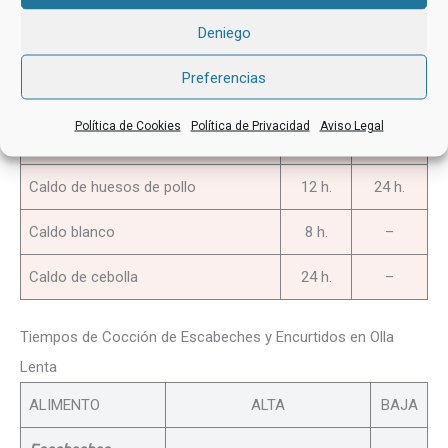
Caldo de jamón
8 h.
16 h.
Deniego
Caldo de verduras
20 h.
–
Preferencias
Caldo de gallina
12 h.
24 h.
Política de Cookies
Política de Privacidad
Aviso Legal
Caldo de carne
12 h.
24 h.
Caldo de huesos de pollo
12 h.
24 h.
Caldo blanco
8 h.
–
Caldo de cebolla
24 h.
–
Tiempos de Cocción de Escabeches y Encurtidos en Olla
Lenta
ALIMENTO
ALTA
BAJA