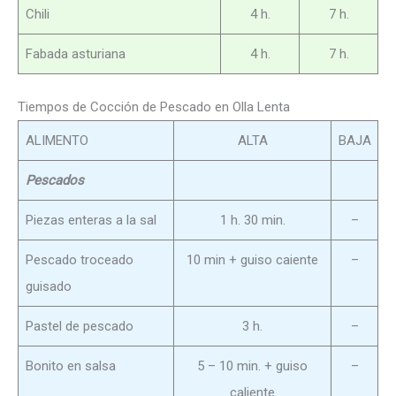
Chili
4 h.
7 h.
Fabada asturiana
4 h.
7 h.
Tiempos de Cocción de Pescado en Olla Lenta
ALIMENTO
ALTA
BAJA
Pescados
Piezas enteras a la sal
1 h. 30 min.
–
Pescado troceado
10 min + guiso caiente
–
guisado
Pastel de pescado
3 h.
–
Bonito en salsa
5 – 10 min. + guiso
–
caliente